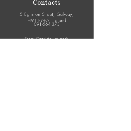
Contacts
5 Eglinton Street, Galway,
H91 E6E5, Ireland
091-564 373
From Outside Ireland:
00353-91-564 373
© 2026 Yes Flowers. All Rights Reserved.
Join our mailing list
Never miss an update