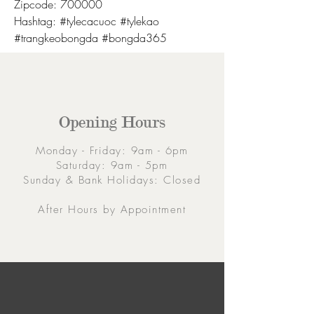
Zipcode: 700000
Hashtag: #tylecacuoc #tylekao 
#trangkeobongda #bongda365
Opening Hours
Monday - Friday: 9am - 6pm
Saturday: 9am - 5pm
Sunday & Bank Holidays: Closed
After Hours by Appointment