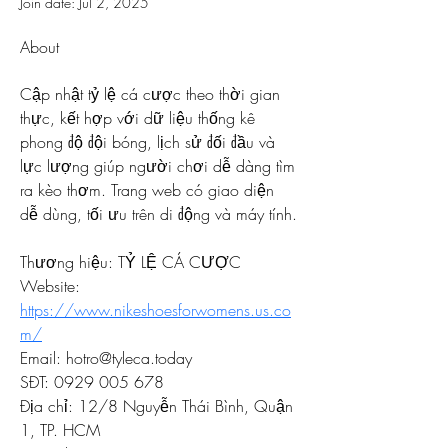
Join date: Jul 2, 2025
About
Cập nhật tỷ lệ cá cược theo thời gian 
thực, kết hợp với dữ liệu thống kê 
phong độ đội bóng, lịch sử đối đầu và 
lực lượng giúp người chơi dễ dàng tìm 
ra kèo thơm. Trang web có giao diện 
dễ dùng, tối ưu trên di động và máy tính.
Thương hiệu: TỶ LỆ CÁ CƯỢC
Website: 
https://www.nikeshoesforwomens.us.co
m/
Email: hotro@tyleca.today
SĐT: 0929 005 678
Địa chỉ: 12/8 Nguyễn Thái Bình, Quận 
1, TP. HCM