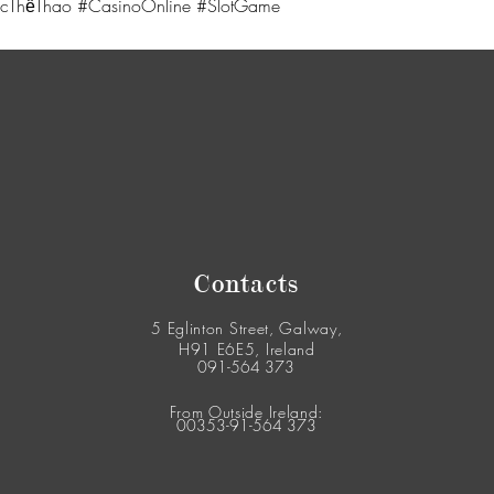
ThểThao #CasinoOnline #SlotGame
Contacts
5 Eglinton Street, Galway,
H91 E6E5, Ireland
091-564 373
From Outside Ireland:
00353-91-564 373