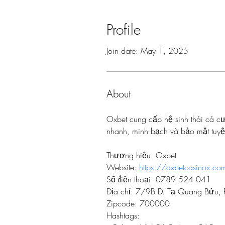
Profile
Join date: May 1, 2025
About
Oxbet cung cấp hệ sinh thái cá cượ
nhanh, minh bạch và bảo mật tuyệ
Thương hiệu: Oxbet
Website: 
https://oxbetcasinox.co
Số điện thoại: 0789 524 041
Địa chỉ: 7/9B Đ. Tạ Quang Bửu, 
Zipcode: 700000
Hashtags: