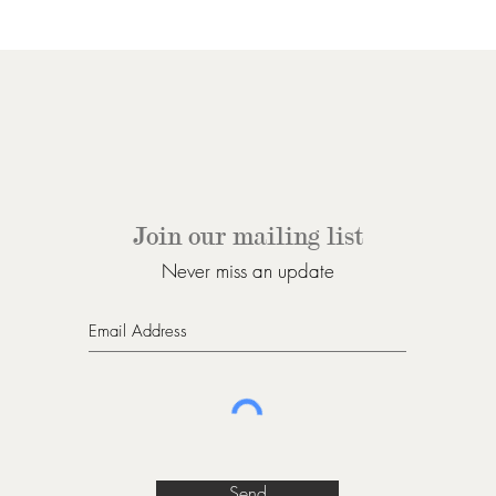
Join our mailing list
Never miss an update
Send