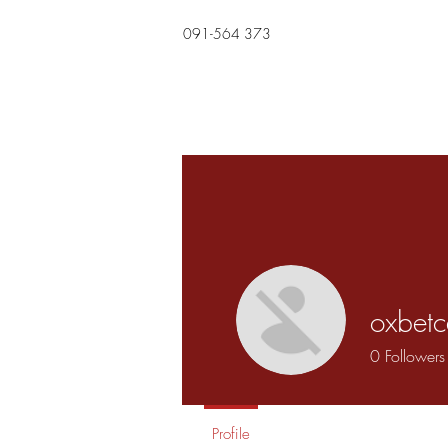
091-564 373
oxbetc
0
Followers
Profile