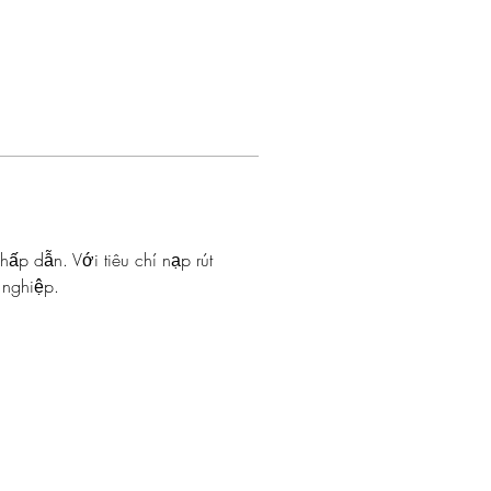
hấp dẫn. Với tiêu chí nạp rút 
 nghiệp.