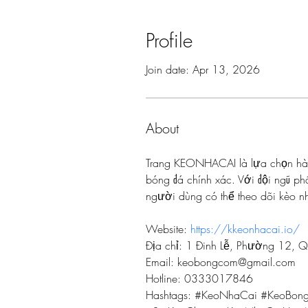
Profile
Join date: Apr 13, 2026
About
Trang KEONHACAI là lựa chọn hàng
bóng đá chính xác. Với đội ngũ phâ
người dùng có thể theo dõi kèo nh
Website: 
https://kkeonhacai.io/
Địa chỉ: 1 Đinh Lễ, Phường 12, 
Email: keobongcom@gmail.com
Hotline: 0333017846
Hashtags: #KeoNhaCai #KeoBon