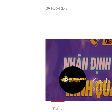
091-564 373
Kèo N
0
Followers
Profile