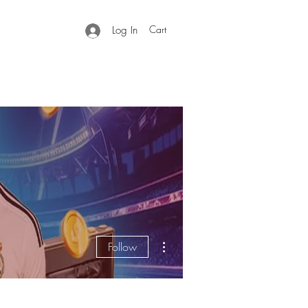
Cart
Log In
More actions
Follow