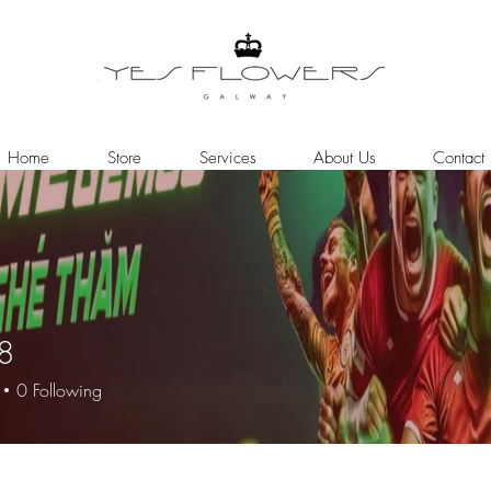
Home
Store
Services
About Us
Contact
8
0
Following