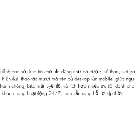
í đỉnh cao với kho trò chơi đa dạng như cá cược thể thao, slot g
hiện đại, thao tác mượt mà trên cả desktop lẫn mobile, giúp ngư
nhanh chóng, bảo mật tuyệt đối và tích hợp nhiều ưu đãi dành cho
c khách hàng hoạt động 24/7, luôn sẵn sàng hỗ trợ kịp thời.