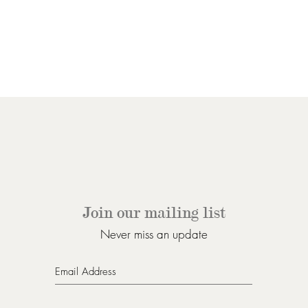
Join our mailing list
Never miss an update