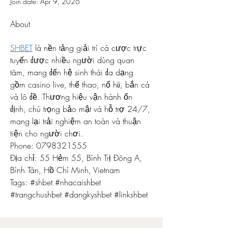
Join date: Apr 9, 2026
About
SHBET
 là nền tảng giải trí cá cược trực 
tuyến được nhiều người dùng quan 
tâm, mang đến hệ sinh thái đa dạng 
gồm casino live, thể thao, nổ hũ, bắn cá 
và lô đề. Thương hiệu vận hành ổn 
định, chú trọng bảo mật và hỗ trợ 24/7, 
mang lại trải nghiệm an toàn và thuận 
tiện cho người chơi.
Phone: 0798321555
Địa chỉ: 55 Hẻm 55, Bình Trị Đông A, 
Bình Tân, Hồ Chí Minh, Vietnam
Tags: #shbet #nhacaishbet 
#trangchushbet #dangkyshbet #linkshbet