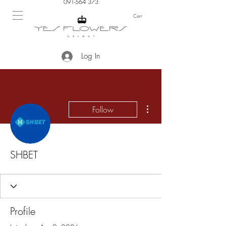
091-564 373
Cart
Log In
More actions
Follow
SHBET
Profile