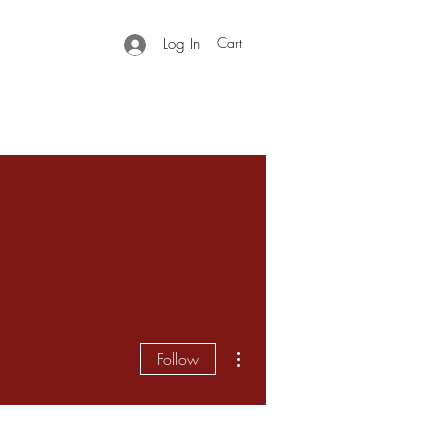
Cart
Log In
More actions
Follow