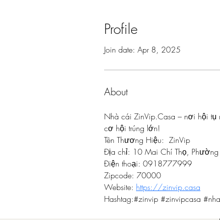
Profile
Join date: Apr 8, 2025
About
Nhà cái ZinVip.Casa – nơi hội tụ
cơ hội trúng lớn!
Tên Thương Hiệu:  ZinVip
Địa chỉ: 10 Mai Chí Thọ, Phườn
Điện thoại: 0918777999
Zipcode: 70000
Website: 
https://zinvip.casa
Hashtag:#zinvip #zinvipcasa #nha