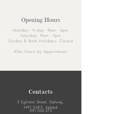
Opening Hours
Monday - Friday: 9am - 6pm
Saturday: 9am - 5pm
Sunday & Bank Holidays: Closed
After Hours by Appointment
Contacts
5 Eglinton Street, Galway,
H91 E6E5, Ireland
091-564 373