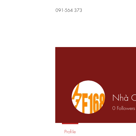
091-564 373
Nhà C
0
Followers
Profile