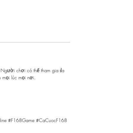
 Người chơi có thể tham gia đa 
 mọi lúc mọi nơi.
nline #F168Game #CaCuocF168 