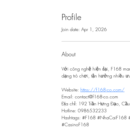
Profile
Join date: Apr 1, 2026
About
Với công nghệ hiện đại, F168 man
dạng trò chơi, tận hưởng nhiều ưu
Website: 
https://f168-co.com/
Email: contact@f168-co.com 
Địa chỉ: 192 Trần Hưng Đạo, Cầu
Hotline: 0986532233
Hashtags: #F168 #NhaCaiF168 
#CasinoF168