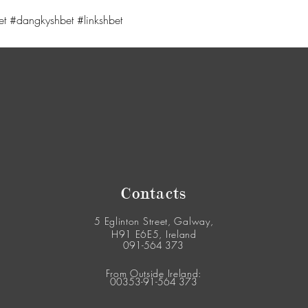
t #dangkyshbet #linkshbet
Contacts
5 Eglinton Street, Galway,
H91 E6E5, Ireland
091-564 373
From Outside Ireland:
00353-91-564 373