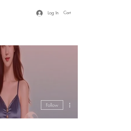
Cart
Log In
More actions
Follow