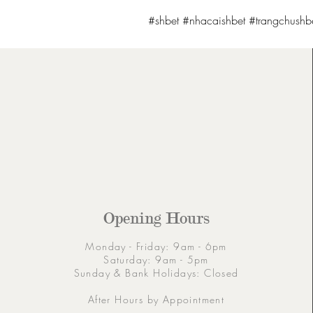
#shbet #nhacaishbet #trangchushbe
Opening Hours
Monday - Friday: 9am - 6pm
Saturday: 9am - 5pm
Sunday & Bank Holidays: Closed
After Hours by Appointment