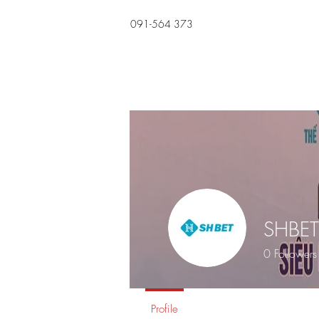
091-564 373
SHBET
0
Followers
Profile