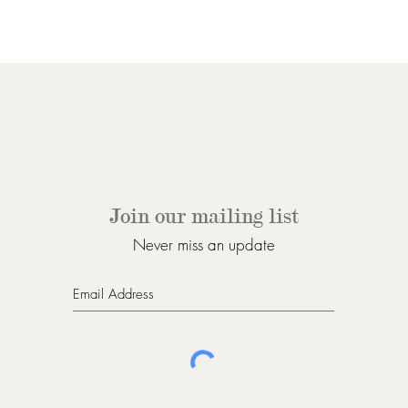
Join our mailing list
Never miss an update