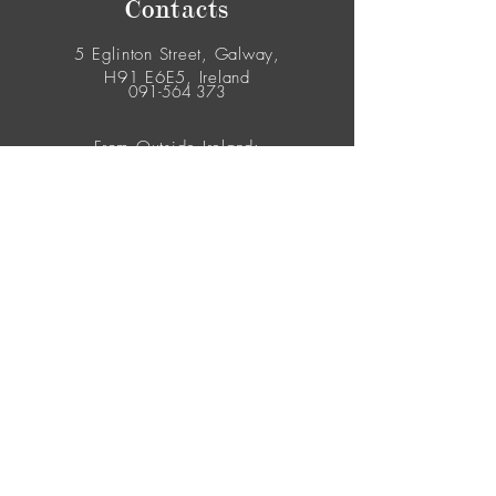
Contacts
5 Eglinton Street, Galway,
H91 E6E5, Ireland
091-564 373
From Outside Ireland:
00353-91-564 373
© 2026 Yes Flowers. All Rights Reserved.
Join our mailing list
Never miss an update