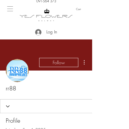
091-564 373
Cart
Log In
More actions
Follow
rr88
Profile