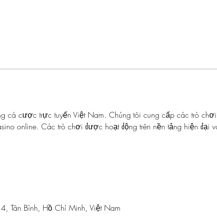
ờng cá cược trực tuyến Việt Nam. Chúng tôi cung cấp các trò chơi 
asino online. Các trò chơi được hoạt động trên nền tảng hiện đại
4, Tân Bình, Hồ Chí Minh, Việt Nam