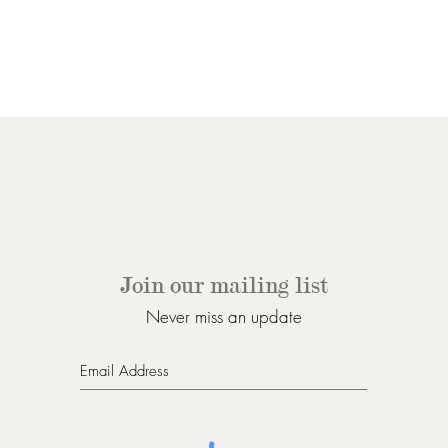
Join our mailing list
Never miss an update