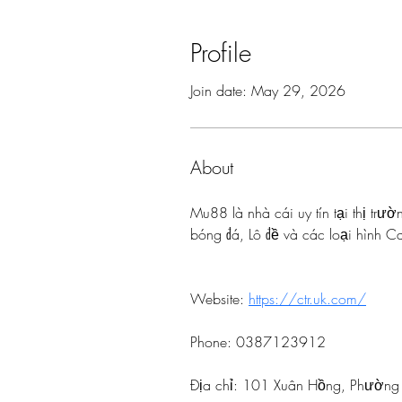
Profile
Join date: May 29, 2026
About
Mu88 là nhà cái uy tín tại thị trư
bóng đá, Lô đề và các loại hình C
Website: 
https://ctr.uk.com/
Phone: 0387123912
Địa chỉ: 101 Xuân Hồng, Phường 