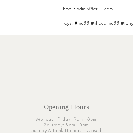
Email: admin@ctr.uk.com
Tags: #mu88 #nhacaimu88 #tra
Opening Hours
Monday - Friday: 9am - 6pm
Saturday: 9am - 5pm
Sunday & Bank Holidays: Closed