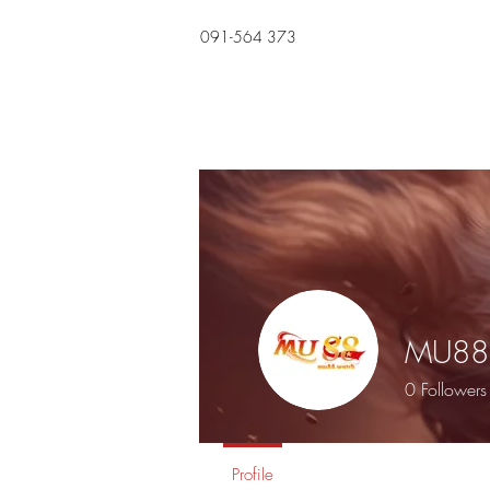
091-564 373
MU88
0
Followers
Profile