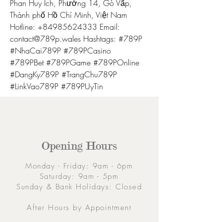
Phan Huy Ích, Phường 14, Gò Vấp, 
Thành phố Hồ Chí Minh, Việt Nam 
Hotline: +84985624333 Email: 
contact@789p.wales Hashtags: #789P 
#NhaCai789P #789PCasino 
#789PBet #789PGame #789POnline 
#DangKy789P #TrangChu789P 
#LinkVao789P #789PUyTin
Opening Hours
Monday - Friday: 9am - 6pm
Saturday: 9am - 5pm
Sunday & Bank Holidays: Closed
After Hours by Appointment