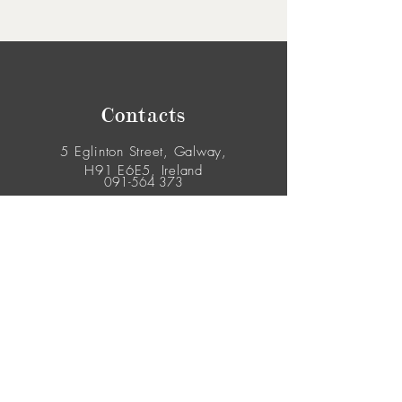
Contacts
5 Eglinton Street, Galway,
H91 E6E5, Ireland
091-564 373
From Outside Ireland:
00353-91-564 373
© 2026 Yes Flowers. All Rights Reserved.