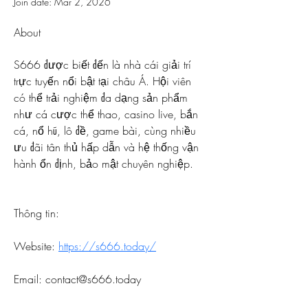
Join date: Mar 2, 2026
About
S666 được biết đến là nhà cái giải trí 
trực tuyến nổi bật tại châu Á. Hội viên 
có thể trải nghiệm đa dạng sản phẩm 
như cá cược thể thao, casino live, bắn 
cá, nổ hũ, lô đề, game bài, cùng nhiều 
ưu đãi tân thủ hấp dẫn và hệ thống vận 
hành ổn định, bảo mật chuyên nghiệp.
Thông tin:
Website: 
https://s666.today/
Email: contact@s666.today