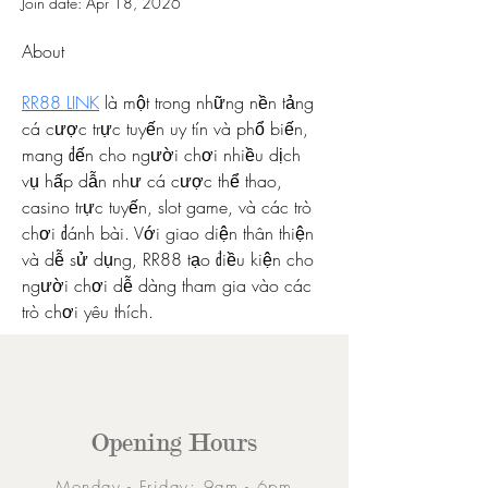
Join date: Apr 18, 2026
About
RR88 LINK
 là một trong những nền tảng 
cá cược trực tuyến uy tín và phổ biến, 
mang đến cho người chơi nhiều dịch 
vụ hấp dẫn như cá cược thể thao, 
casino trực tuyến, slot game, và các trò 
chơi đánh bài. Với giao diện thân thiện 
và dễ sử dụng, RR88 tạo điều kiện cho 
người chơi dễ dàng tham gia vào các 
trò chơi yêu thích.
Opening Hours
Monday - Friday: 9am - 6pm