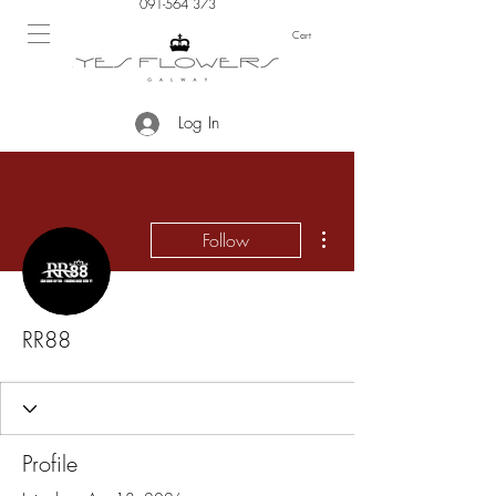
091-564 373
Cart
Log In
More actions
Follow
RR88
Profile