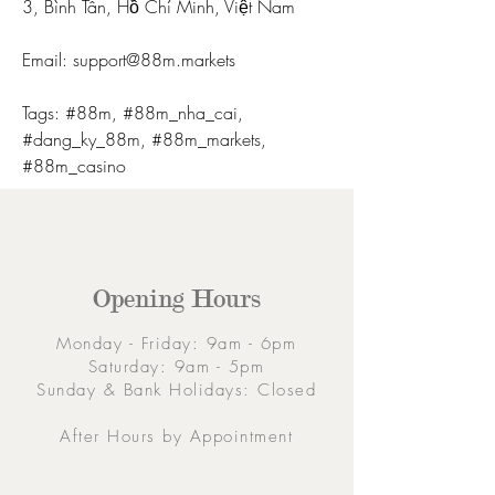
3, Bình Tân, Hồ Chí Minh, Việt Nam
Email: support@88m.markets
Tags: #88m, #88m_nha_cai, 
#dang_ky_88m, #88m_markets, 
#88m_casino
Opening Hours
Monday - Friday: 9am - 6pm
Saturday: 9am - 5pm
Sunday & Bank Holidays: Closed
After Hours by Appointment