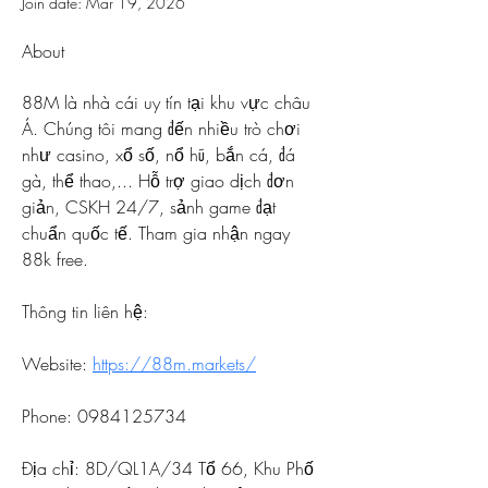
Join date: Mar 19, 2026
About
88M là nhà cái uy tín tại khu vực châu 
Á. Chúng tôi mang đến nhiều trò chơi 
như casino, xổ số, nổ hũ, bắn cá, đá 
gà, thể thao,... Hỗ trợ giao dịch đơn 
giản, CSKH 24/7, sảnh game đạt 
chuẩn quốc tế. Tham gia nhận ngay 
88k free.
Thông tin liên hệ:
Website: 
https://88m.markets/
Phone: 0984125734
Địa chỉ: 8D/QL1A/34 Tổ 66, Khu Phố 