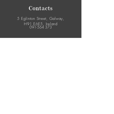
Contacts
5 Eglinton Street, Galway,
H91 E6E5, Ireland
091-564 373
From Outside Ireland:
00353-91-564 373
© 2026 Yes Flowers. All Rights Reserved.
Join our mailing list