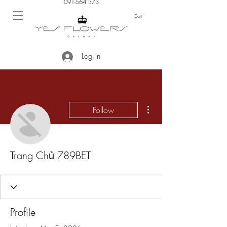
091-564 373
Cart
Log In
More actions
Follow
Trang Chủ 789BET
Profile