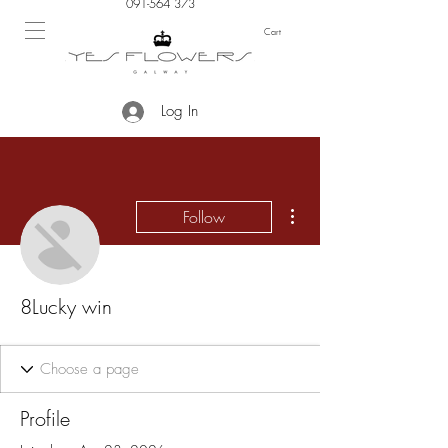
091-564 373
Cart
Log In
More actions
Follow
8Lucky win
Profile