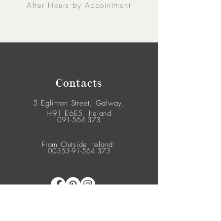
After Hours by Appointment
Contacts
5 Eglinton Street, Galway,
H91 E6E5, Ireland
091-564 373
From Outside Ireland:
00353-91-564 373
© 2026 Yes Flowers. All Rights Reserved.